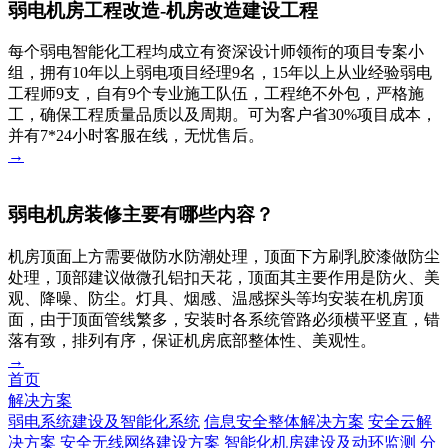
弱电机房工程改造-机房改造建设工程
每个弱电智能化工程均成立有资深设计师领衔的项目专案小
组，拥有10年以上弱电项目经理9名，15年以上从业经验弱电
工程师9支，自有9个专业施工队伍，工程绝不外包，严格施
工，确保工程质量品质以及周期。可为客户省30%项目成本，
并有7*24小时客服在线，无忧售后。
→
弱电机房装修主要有哪些内容？
机房顶面上方需要做防水防潮处理，顶面下方刷乳胶漆做防尘
处理，顶部建议做微孔铝扣天花，顶面其主要作用是防火、美
观、降噪、防尘。灯具、烟感、温感探头等均安装在机房顶
面，由于顶面管线繁多，安装时各系统管路必须横平竖直，错
落有致，排列有序，保证机房底部整体性、美观性。
→
首页
解决方案
弱电系统建设及智能化系统
信息安全整体解决方案
安全云解
决方案
安全无线网络建设方案
智能化机房建设及动环监测
分