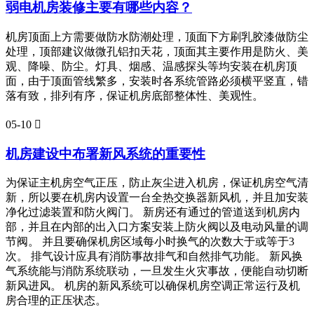
弱电机房装修主要有哪些内容？
机房顶面上方需要做防水防潮处理，顶面下方刷乳胶漆做防尘
处理，顶部建议做微孔铝扣天花，顶面其主要作用是防火、美
观、降噪、防尘。灯具、烟感、温感探头等均安装在机房顶
面，由于顶面管线繁多，安装时各系统管路必须横平竖直，错
落有致，排列有序，保证机房底部整体性、美观性。
05-10

机房建设中布署新风系统的重要性
为保证主机房空气正压，防止灰尘进入机房，保证机房空气清
新，所以要在机房内设置一台全热交换器新风机，并且加安装
净化过滤装置和防火阀门。 新房还有通过的管道送到机房内
部，并且在内部的出入口方案安装上防火阀以及电动风量的调
节阀。 并且要确保机房区域每小时换气的次数大于或等于3
次。 排气设计应具有消防事故排气和自然排气功能。 新风换
气系统能与消防系统联动，一旦发生火灾事故，便能自动切断
新风进风。 机房的新风系统可以确保机房空调正常运行及机
房合理的正压状态。