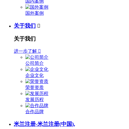
国内案例
国外案例
关于我们

关于我们
进一步了解

公司简介
企业文化
荣誉资质
发展历程
合作品牌
米兰注册-米兰注册(中国),