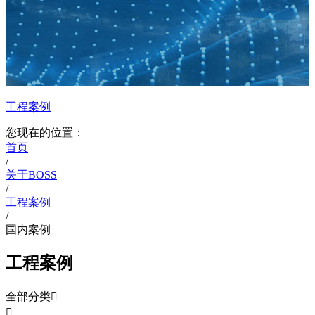
工程案例
您现在的位置：
首页
/
关于BOSS
/
工程案例
/
国内案例
工程案例
全部分类

