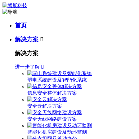
首页
解决方案

解决方案
进一步了解

弱电系统建设及智能化系统
信息安全整体解决方案
安全云解决方案
安全无线网络建设方案
智能化机房建设及动环监测